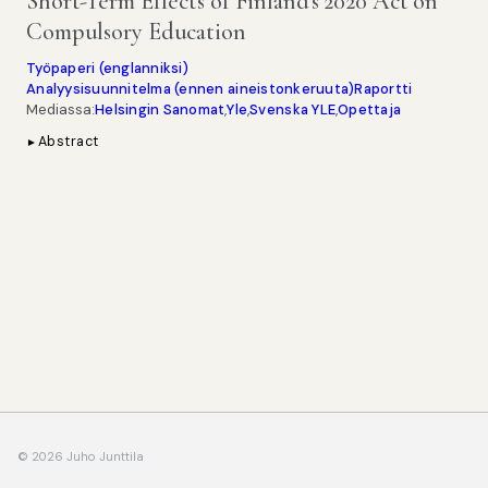
Short-Term Effects of Finland's 2020 Act on
Compulsory Education
Työpaperi (englanniksi)
Analyysisuunnitelma (ennen aineistonkeruuta)
Raportti
Mediassa:
Helsingin Sanomat
,
Yle
,
Svenska YLE
,
Opettaja
Abstract
►
© 2026 Juho Junttila