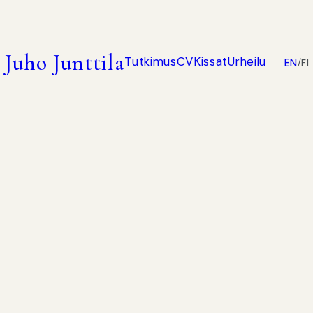
Juho Junttila
Tutkimus
CV
Kissat
Urheilu
EN
/
FI